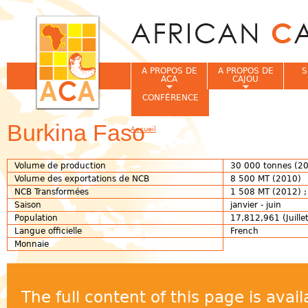
Jum
A PROPOS DE
A PROPOS DE
S
ACA
CAJOU
CONFÉRENCE
Burkina Faso
Accueil
Vous êtes ici
Volume de production
30 000 tonnes (2
Volume des exportations de NCB
8 500 MT (2010)
NCB Transformées
1 508 MT (2012) ;
Saison
janvier - juin
Population
17,812,961 (Juille
Langue officielle
French
Monnaie
The full content of this page is ava