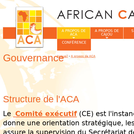
Jum
A PROPOS DE
A PROPOS DE
S
ACA
CAJOU
CONFÉRENCE
Gouvernance
Accueil
›
A propos de ACA
Vous êtes ici
Structure de l'ACA
Le
Comité exécutif
(CE) est l'instan
donne une orientation stratégique, les
assure la supervision du Secrétariat d