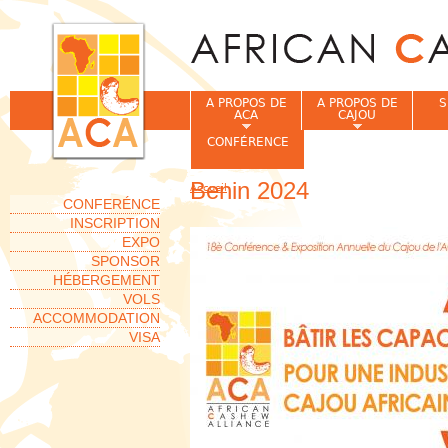
Jum
A PROPOS DE
A PROPOS DE
S
ACA
CAJOU
CONFÉRENCE
Benin 2024
Accueil
Vous êtes ici
CONFERÉNCE
INSCRIPTION
EXPO
SPONSOR
HÉBERGEMENT
VOLS
ACCOMMODATION
VISA