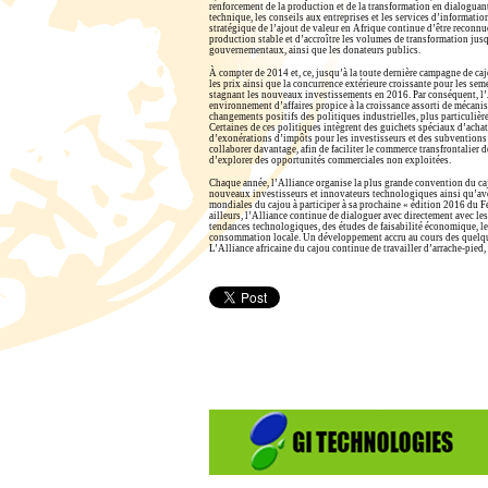
renforcement de la production et de la transformation en dialoguant 
technique, les conseils aux entreprises et les services d’informati
stratégique de l’ajout de valeur en Afrique continue d’être reconnu
production stable et d’accroître les volumes de transformation jus
gouvernementaux, ainsi que les donateurs publics.
À compter de 2014 et, ce, jusqu’à la toute dernière campagne de cajo
les prix ainsi que la concurrence extérieure croissante pour les sem
stagnant les nouveaux investissements en 2016. Par conséquent, l’A
environnement d’affaires propice à la croissance assorti de mécanis
changements positifs des politiques industrielles, plus particuliè
Certaines de ces politiques intègrent des guichets spéciaux d’achat
d’exonérations d’impôts pour les investisseurs et des subventio
collaborer davantage, afin de faciliter le commerce transfrontalier
d’explorer des opportunités commerciales non exploitées.
Chaque année, l’Alliance organise la plus grande convention du cajo
nouveaux investisseurs et innovateurs technologiques ainsi qu’avec
mondiales du cajou à participer à sa prochaine « édition 2016 du 
ailleurs, l’Alliance continue de dialoguer avec directement avec le
tendances technologiques, des études de faisabilité économique, les
consommation locale. Un développement accru au cours des quelques p
L’Alliance africaine du cajou continue de travailler d’arrache-pied,