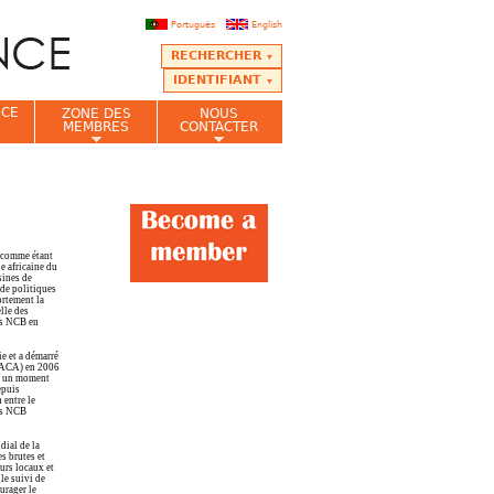
Português
English
RECHERCHER
IDENTIFIANT
NCE
ZONE DES
NOUS
MEMBRES
CONTACTER
t comme étant
e africaine du
sines de
 de politiques
ortement la
lle des
des NCB en
ie et a démarré
 (ACA) en 2006
fet un moment
epuis
 entre le
des NCB
dial de la
s brutes et
urs locaux et
le suivi de
urager le