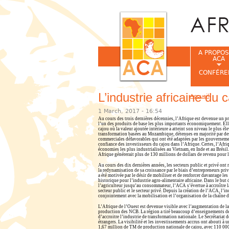
A PROPOS
ACA
CONFÉRE
L’industrie africaine du
Accueil
Vous êtes ic
1 March, 2017 - 16:54
Au cours des trois dernières décennies, l’Afrique est devenue un p
l’un des produits de base les plus importants économiquement. Elle e
cajou où la valeur ajoutée intérieure a atteint son niveau le plus 
transformation basées au Mozambique, détenues en majorité par des A
commerciales défavorables qui ont été adaptées par les gouvernemen
confiance des investisseurs du cajou dans l’Afrique. Certes, l’Afri
économies les plus industrialisées au Vietnam, en Inde et au Brésil
Afrique générerait plus de 130 millions de dollars de revenu pour l
Au cours des dix dernières années, les secteurs public et privé ont 
la redynamisation de sa croissance par le biais d’entrepreneurs pr
a été motivée par le désir de mobiliser et de renforcer davantage les
historique pour l’industrie agro-alimentaire africaine. Dans le but 
l’agriculteur jusqu’au consommateur, l’ACA s’évertue à accroître la 
secteur public et le secteur privé. Depuis la création de l’ACA, l’
conjointement avec la mobilisation et l’organisation de la chaîne d
L’Afrique de l’Ouest est devenue visible avec l’augmentation de la 
production des NCB. La région a tiré beaucoup d’enseignements de
d’accroitre l’industrie de transformation nationale. Le Secrétaria
étrangers. La visibilité et les investissements accrus ont abouti à
1,67 million de TM de production nationale de cajou, avec 110 000