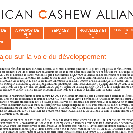
Jump to navigation
CONFÉRE
 DE
A PROPOS DE
SERVICES
NOUVELLES ET
CAJOU
INFOS
NCE
 cajou sur la voie du développement
i
roducteur réputé de produits agricoles de base, au nombre desquels figure la noix de cajou qui se classe régulièremen
st produite par plus de treize pays en Afrique depuis le 18ème siècle et les années 70 ont été l’âge d’or de l’industri
élevé. Dans ce domaine, la transformation du cajou a atteint plus de 200 000 TM en raison des contributions des méga u
nglo-américains. Toutefois, l’instabilité politique croissante à travers le continent africain ainsi que l’application
ts locaux sur conseil de la Banque mondiale, ont contribué au déclin de cette dynamique industrielle, sapant ainsi f
que a continué d’accroître sa production de noix de cajou brutes, mais la transformation a stagné bien en-dessous de ce
. La perte de cet ajout de valeur est significative, car l’on estime qu’une augmentation de 25 % de la transformation 
es ménages et améliorerait de manière substantielle la vie de bon nombre de familles dans les zones rurales.
reconnu la valeur stratégique de cette culture. En 2004, l’industrie africaine du cajou a commencé à sortir de sa létharg
ivés, ainsi que des programmes de soutien de l’USAID et de TechnoServe. La création de l’Alliance africaine du cajou
 parties prenantes africaines du cajou à travers des initiatives des donateurs des secteurs privé et public. Ce fut en ef
de voir une industrie africaine du cajou compétitive au plan mondial qui profite à l’ensemble de la chaîne de valeur, d
transformation du cajou en Afrique et à améliorer la compétitivité et la durabilité par la facilitation de la coopération
industrie africaine du cajou a accompli des progrès considérables, tant dans la production que dans la transformation 
e valeur du cajou africain.
production du cajou, en particulier la Côte d’Ivoire qui produit actuellement plus de 700 000 TM et est le leader mon
 l’expérience du Mozambique, du Kenya et de la Tanzanie afin de donner un coup de fouet à sa production de semence
t de l’ACA s’emploie à promouvoir de manière active les énormes opportunités d’investissement offertes aux investisse
 une nette augmentation tant des volumes de production que de transformation en Afrique. En 2016, l’Alliance a assuré 
 TM d’amandes transformées et avec une capacité totale installée de plus de 278 000 TM. L’Alliance continue d’enco