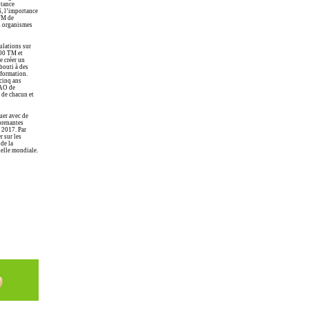
stance
6, l’importance
 TM de
es organismes
ulations sur
000 TM et
e créer un
bouti à des
sformation.
 cinq ans
EAO de
 de chacun et
uer avec de
prenantes
 2017. Par
r sur les
 de la
helle mondiale.