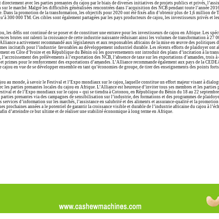
directement avec les parties prenantes du cajou par le biais de diverses initiatives de projets publics et privés, l’assi
on sur le marché. Malgré les difficultés généralisées rencontrées dans l’acquisition des NCB pendant toute l’année 201
e. Dans la promotion de la transformation, les objectifs pour 2020 ont été fixés afin d’obtenir plus de 1,6 million de
qu’à 300 000 TM. Ces cibles sont également partagées par les pays producteurs de cajou, les investisseurs privés et l
u, les défis ont continué de se poser et de constituer une entrave pour les investisseurs de cajou en Afrique. Les spéc
ences brutes ont ralenti la croissance de cette industrie naissante réduisant ainsi les volumes de transformation à 27 
lliance a activement recommandé aux législateurs et aux responsables africains de la mise en œuvre des politiques d
mes incitatifs pour l’industrie favorables au développement industriel durable. Les récents efforts de plaidoyer ont a
rement en Côte d’Ivoire et en République du Bénin où les gouvernements ont introduit des plans d’incitation à la tran
, l’accroissement des prélèvements à l’exportation des NCB, l’absence de taxe sur les exportations d’amandes, trois à
ns et primes pour le renforcement des exportations d’amandes. L’Alliance recommande également aux pays de la CED
 de cajou en vue de se développer ensemble en tant qu’économies de groupe, de tirer des enseignements des points forts
u au monde, à savoir le Festival et l’Expo mondiaux sur le cajou, laquelle constitue un effort majeur visant à dialog
 les parties prenantes locales du cajou en Afrique. L’Alliance est heureuse d’inviter tous ses membres et les parties 
Festival et de l’Expo mondiaux sur le cajou » qui se tiendra à Cotonou, en République du Bénin du 18 au 22 septembre
s parties prenantes via des campagnes de sensibilisation sur l’industrie, des formations et des programmes de plaidoye
 services d’information sur les marchés, l’assistance en salubrité et des aliments et assurance-qualité et la promotion
rochaines années a le potentiel de garantir la croissance visible et durable de l’industrie africaine du cajou à l’éc
 afin d’atteindre ce but ultime et de réaliser une stabilité économique à long terme en Afrique.